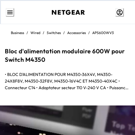
Aller
au
Business
/
Wired
/
Switches
/
Accessories
/
APS600WV3
contenu
Bloc d'alimentation modulaire 600W pour
Switch M4350
• BLOC D'ALIMENTATION POUR M4350-36X4V, M4350-
24X8F8V, M4350-32F8V, M4350-16V4C ET M4350-40X4C •
Connecteur C14 • Adaptateur secteur 110 V-240 V CA • Puissance
jusqu'à 600W en sortie à 110/220 V CA