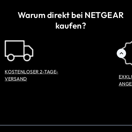
Warum direkt bei NETGEAR
kaufen?
KOSTENLOSER 2-TAGE-
EXKL
VERSAND
ANGE